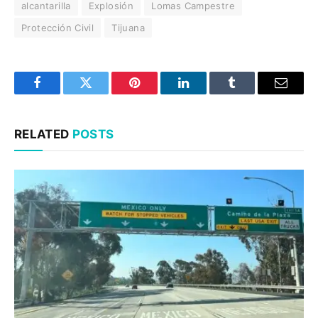
alcantarilla
Explosión
Lomas Campestre
Protección Civil
Tijuana
Facebook
Twitter
Pinterest
LinkedIn
Tumblr
Email
RELATED
POSTS