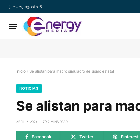
jueves, agosto 6
Inicio
»
Se alistan para macro simulacro de sismo estatal
NOTICIAS
Se alistan para ma
ABRIL 2, 2024
2 MINS READ
Facebook
Twitter
Pinterest