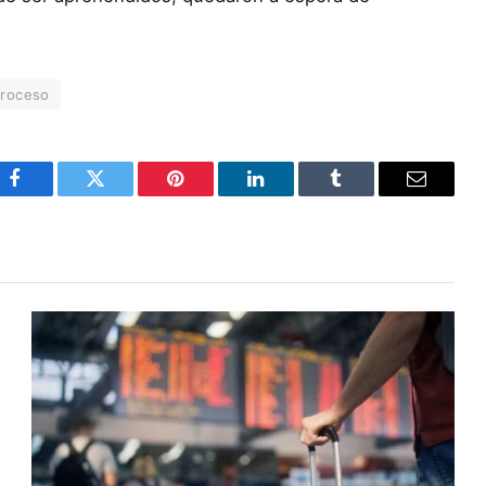
proceso
Facebook
Twitter
Pinterest
LinkedIn
Tumblr
Email