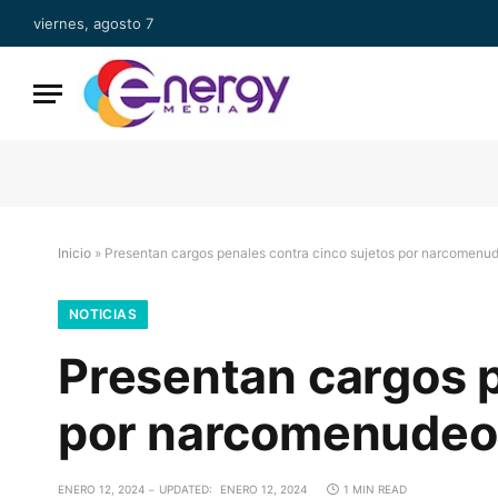
viernes, agosto 7
Inicio
»
Presentan cargos penales contra cinco sujetos por narcomenu
NOTICIAS
Presentan cargos p
por narcomenudeo
ENERO 12, 2024
UPDATED:
ENERO 12, 2024
1 MIN READ