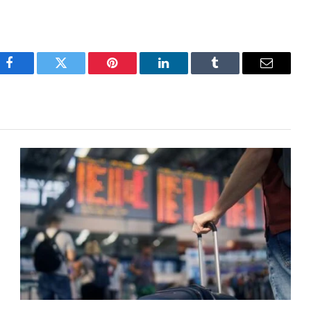
Facebook
Twitter
Pinterest
LinkedIn
Tumblr
Email