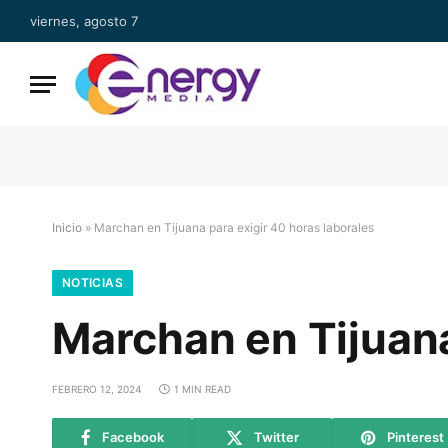
viernes, agosto 7
Inicio
»
Marchan en Tijuana para exigir 40 horas laborales
NOTICIAS
Marchan en Tijuana
FEBRERO 12, 2024
1 MIN READ
Facebook
Twitter
Pinterest