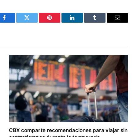
Facebook
Twitter
Pinterest
LinkedIn
Tumblr
Email
CBX comparte recomendaciones para viajar sin