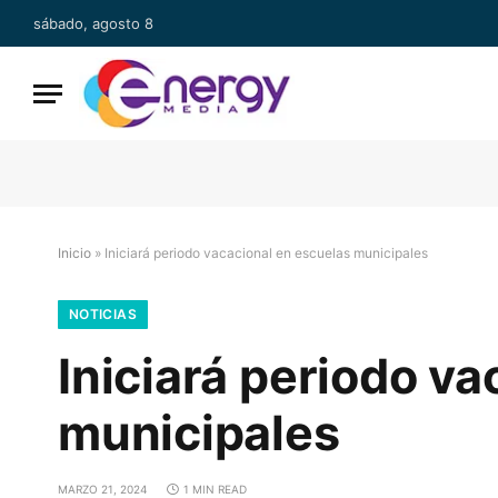
sábado, agosto 8
Inicio
»
Iniciará periodo vacacional en escuelas municipales
NOTICIAS
Iniciará periodo v
municipales
MARZO 21, 2024
1 MIN READ