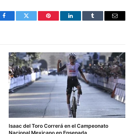
Facebook
Twitter
Pinterest
LinkedIn
Tumblr
Email
Isaac del Toro Correrá en el Campeonato
Nacional Mexicano en Ensenada