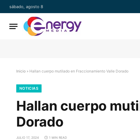
sábado, agosto 8
Inicio
»
Hallan cuerpo mutilado en Fraccionamiento Valle Dorado
NOTICIAS
Hallan cuerpo muti
Dorado
JULIO 17, 2024
1 MIN READ