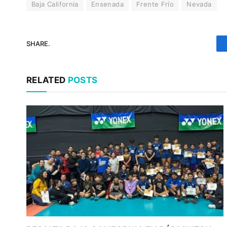
Baja California
Ensenada
Frente Frío
Nevada
SHARE.
RELATED
POSTS