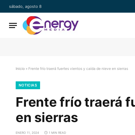
sábado, agosto 8
Inicio
»
Frente frío traerá fuertes vientos y caída de nieve en sierras
NOTICIAS
Frente frío traerá 
en sierras
ENERO 11, 2024
1 MIN READ