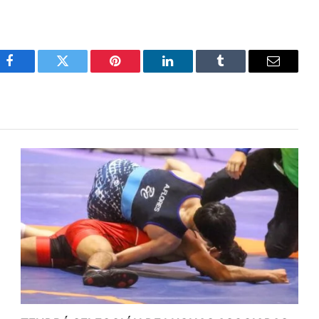
Facebook
Twitter
Pinterest
LinkedIn
Tumblr
Email