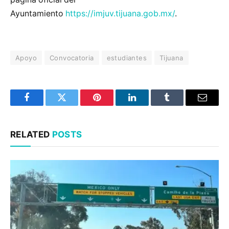
Ayuntamiento
https://imjuv.tijuana.gob.mx/
.
Apoyo
Convocatoria
estudiantes
Tijuana
Facebook
Twitter
Pinterest
LinkedIn
Tumblr
Email
RELATED
POSTS