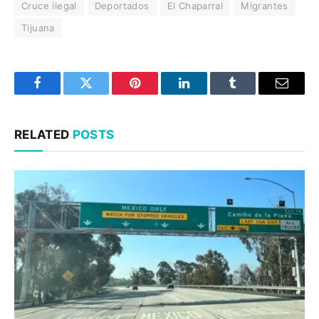
Cruce ilegal
Deportados
El Chaparral
Migrantes
Tijuana
Facebook
Twitter
Pinterest
LinkedIn
Tumblr
Email
RELATED
POSTS