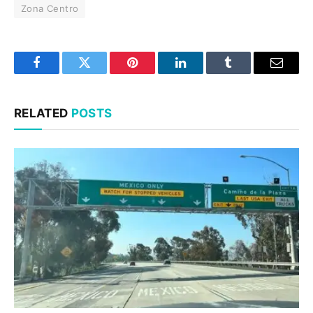
Zona Centro
Facebook
Twitter
Pinterest
LinkedIn
Tumblr
Email
RELATED
POSTS