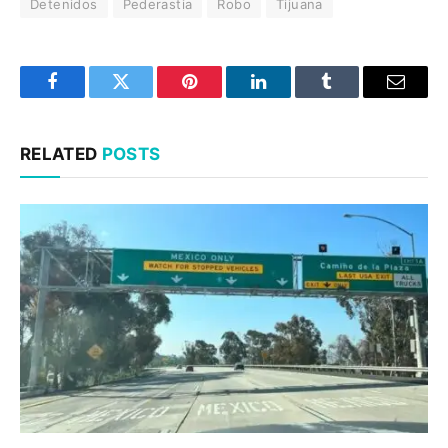
Detenidos
Pederastia
Robo
Tijuana
Facebook
Twitter
Pinterest
LinkedIn
Tumblr
Email
RELATED
POSTS