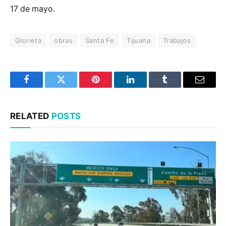
17 de mayo.
Glorieta
obras
Santa Fe
Tijuana
Trabajos
Facebook
Twitter
Pinterest
LinkedIn
Tumblr
Email
RELATED
POSTS