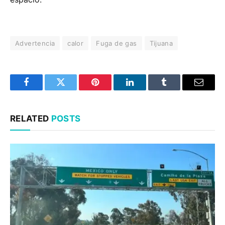
Advertencia
calor
Fuga de gas
Tijuana
Facebook
Twitter
Pinterest
LinkedIn
Tumblr
Email
RELATED
POSTS