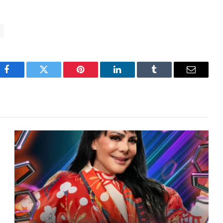
Facebook
Twitter
Pinterest
LinkedIn
Tumblr
Email