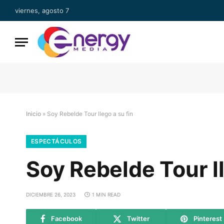
viernes, agosto 7
Inicio
»
Soy Rebelde Tour llego a su fin
ESPECTÁCULOS
Soy Rebelde Tour ll
DICIEMBRE 26, 2023
1 MIN READ
Facebook
Twitter
Pinterest