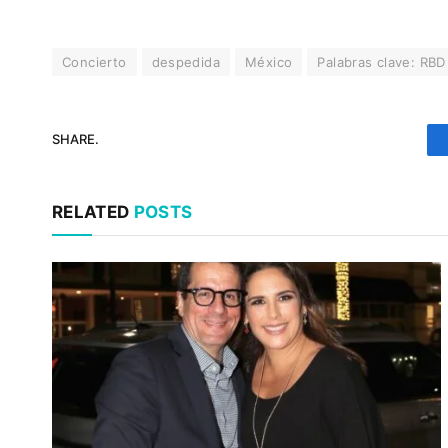
Concierto
despedida
México
Palabras clave: RBD
SHARE.
RELATED
POSTS