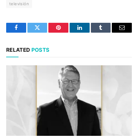
televisión
Facebook
Twitter
Pinterest
LinkedIn
Tumblr
Email
RELATED
POSTS