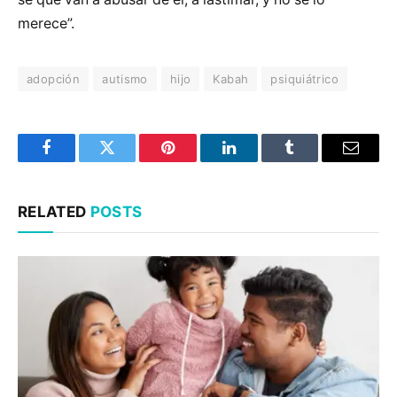
merece”.
adopción
autismo
hijo
Kabah
psiquiátrico
Facebook
Twitter
Pinterest
LinkedIn
Tumblr
Email
RELATED
POSTS