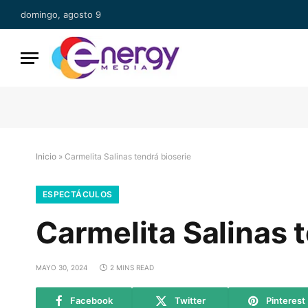
domingo, agosto 9
Inicio
»
Carmelita Salinas tendrá bioserie
ESPECTÁCULOS
Carmelita Salinas 
MAYO 30, 2024
2 MINS READ
Facebook
Twitter
Pinterest