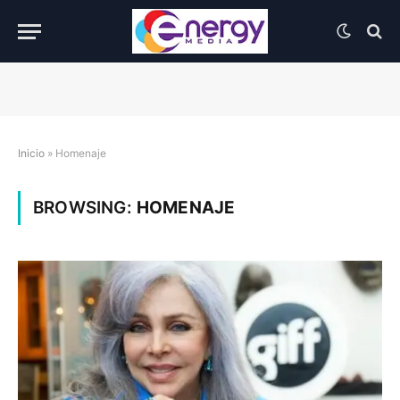
Inicio
»
Homenaje
BROWSING:
HOMENAJE