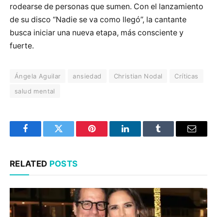
rodearse de personas que sumen. Con el lanzamiento
de su disco “Nadie se va como llegó”, la cantante
busca iniciar una nueva etapa, más consciente y
fuerte.
Ángela Aguilar
ansiedad
Christian Nodal
Críticas
salud mental
Facebook
Twitter
Pinterest
LinkedIn
Tumblr
Email
RELATED
POSTS