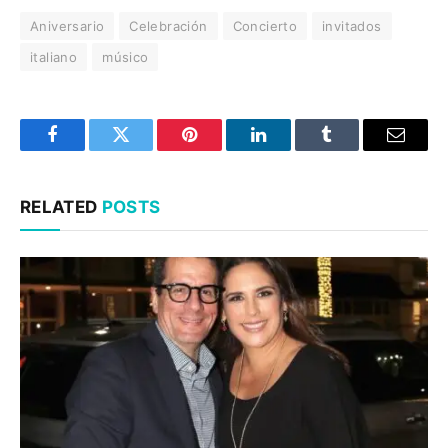
Aniversario
Celebración
Concierto
invitados
italiano
músico
Facebook
Twitter
Pinterest
LinkedIn
Tumblr
Email
RELATED
POSTS