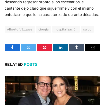
deseando regresar pronto a los escenarios, el
cantante dejó claro que sigue firme y con el mismo
entusiasmo que lo ha caracterizado durante décadas.
Alberto Vázquez
cirugía
hospitalización
salud
Facebook
Twitter
Pinterest
LinkedIn
Tumblr
Email
RELATED
POSTS