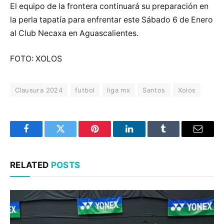
El equipo de la frontera continuará su preparación en
la perla tapatía para enfrentar este Sábado 6 de Enero
al Club Necaxa en Aguascalientes.
FOTO: XOLOS
Clausura 2024
futbol
liga mx
Santos
Xolos
Facebook
Twitter
Pinterest
LinkedIn
Tumblr
Email
RELATED
POSTS