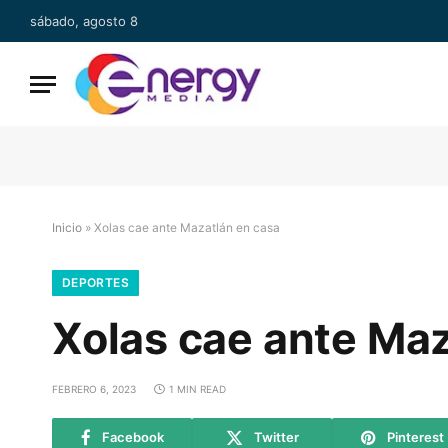
sábado, agosto 8
Inicio
»
Xolas cae ante Mazatlán en casa
DEPORTES
Xolas cae ante Maz
FEBRERO 6, 2023
1 MIN READ
Facebook
Twitter
Pinterest