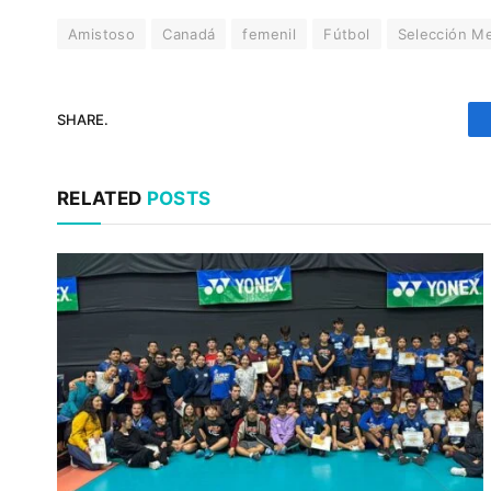
Amistoso
Canadá
femenil
Fútbol
Selección M
SHARE.
RELATED
POSTS