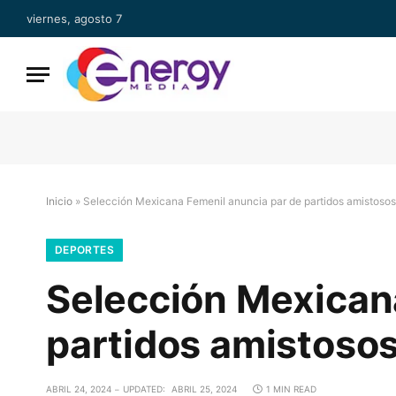
viernes, agosto 7
Inicio
»
Selección Mexicana Femenil anuncia par de partidos amistoso
DEPORTES
Selección Mexican
partidos amistoso
ABRIL 24, 2024
UPDATED:
ABRIL 25, 2024
1 MIN READ