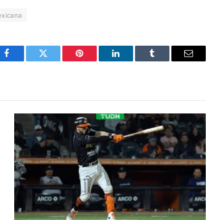
exicana
Facebook
Twitter
Pinterest
LinkedIn
Tumblr
Email