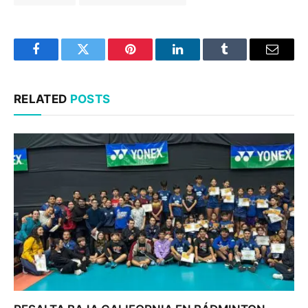
Facebook
Twitter
Pinterest
LinkedIn
Tumblr
Email
RELATED
POSTS