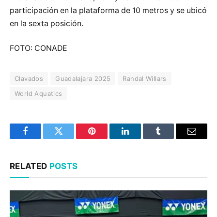
participación en la plataforma de 10 metros y se ubicó
en la sexta posición.
FOTO: CONADE
Clavados
Guadalajara 2025
Randal Willars
World Aquatics
Facebook
Twitter
Pinterest
LinkedIn
Tumblr
Email
RELATED
POSTS