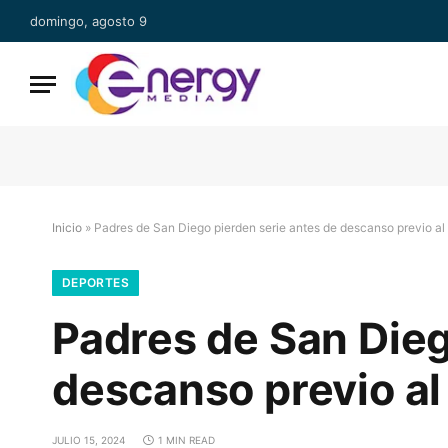
domingo, agosto 9
Inicio
»
Padres de San Diego pierden serie antes de descanso previo al 
DEPORTES
Padres de San Dieg
descanso previo al
JULIO 15, 2024
1 MIN READ