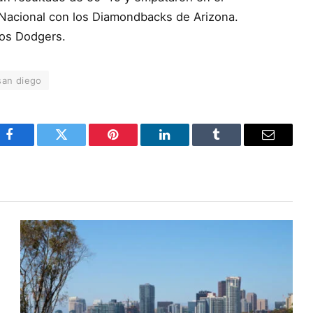
a Nacional con los Diamondbacks de Arizona.
los Dodgers.
san diego
Facebook
Twitter
Pinterest
LinkedIn
Tumblr
Email