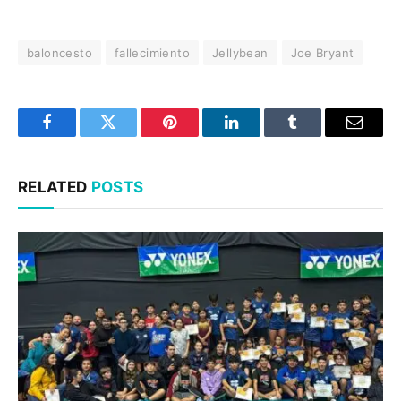
baloncesto
fallecimiento
Jellybean
Joe Bryant
Facebook
Twitter
Pinterest
LinkedIn
Tumblr
Email
RELATED
POSTS