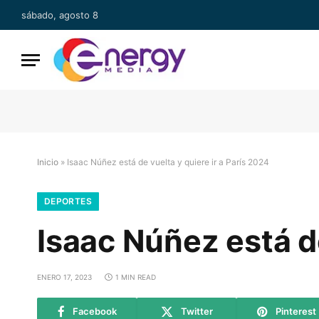
sábado, agosto 8
Inicio
»
Isaac Núñez está de vuelta y quiere ir a París 2024
DEPORTES
Isaac Núñez está de
ENERO 17, 2023
1 MIN READ
Facebook
Twitter
Pinterest