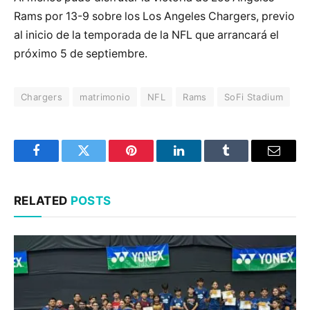
Rams por 13-9 sobre los Los Angeles Chargers, previo
al inicio de la temporada de la NFL que arrancará el
próximo 5 de septiembre.
Chargers
matrimonio
NFL
Rams
SoFi Stadium
Facebook
Twitter
Pinterest
LinkedIn
Tumblr
Email
RELATED
POSTS