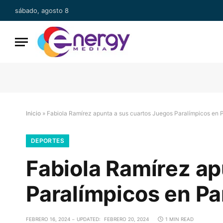
sábado, agosto 8
Inicio
»
Fabiola Ramírez apunta a sus cuartos Juegos Paralímpicos en 
DEPORTES
Fabiola Ramírez ap
Paralímpicos en Pa
FEBRERO 16, 2024
UPDATED:
FEBRERO 20, 2024
1 MIN READ