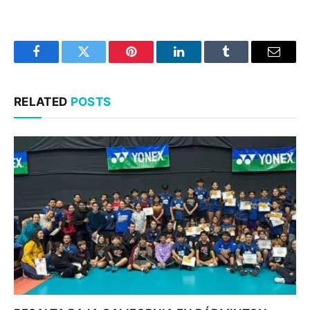
Facebook
Twitter
Pinterest
LinkedIn
Tumblr
Email
RELATED
POSTS