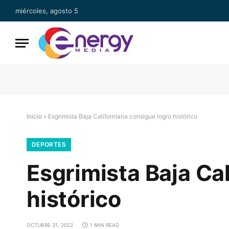
miércoles, agosto 5
Inicio
»
Esgrimista Baja Californiana consigue logro histórico
DEPORTES
Esgrimista Baja Ca
histórico
OCTUBRE 31, 2022
1 MIN READ