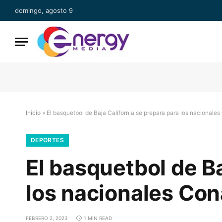
domingo, agosto 9
Inicio
»
El basquetbol de Baja California se prepara para los nacionale
DEPORTES
El basquetbol de Ba
los nacionales Co
FEBRERO 2, 2023
1 MIN READ