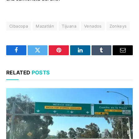
Cibacopa
Mazatlán
Tijuana
Venados
Zonkeys
Facebook
Twitter
Pinterest
LinkedIn
Tumblr
Email
RELATED
POSTS