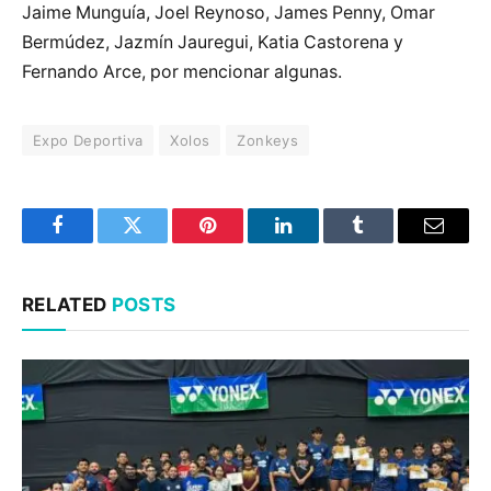
Jaime Munguía, Joel Reynoso, James Penny, Omar
Bermúdez, Jazmín Jauregui, Katia Castorena y
Fernando Arce, por mencionar algunas.
Expo Deportiva
Xolos
Zonkeys
Facebook
Twitter
Pinterest
LinkedIn
Tumblr
Email
RELATED
POSTS