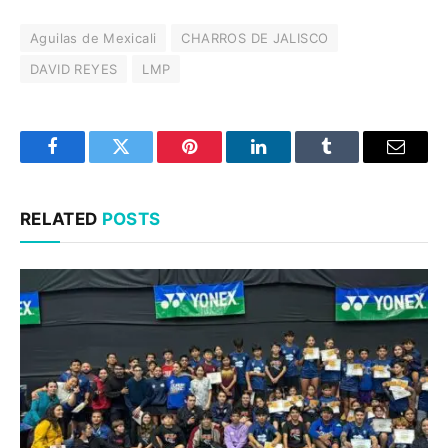
Aguilas de Mexicali
CHARROS DE JALISCO
DAVID REYES
LMP
Facebook
Twitter
Pinterest
LinkedIn
Tumblr
Email
RELATED
POSTS