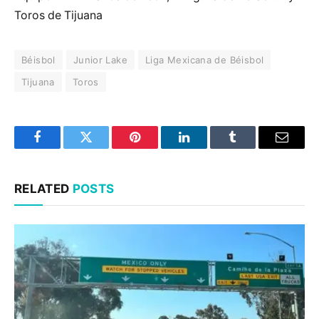
Toros de Tijuana
Béisbol
Junior Lake
Liga Mexicana de Béisbol
Tijuana
Toros
Facebook
Twitter
Pinterest
LinkedIn
Tumblr
Email
RELATED
POSTS