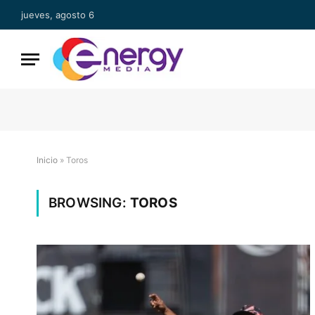
jueves, agosto 6
Inicio
»
Toros
BROWSING:
TOROS