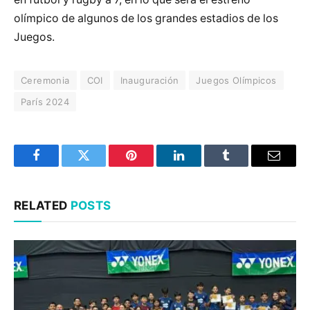
olímpico de algunos de los grandes estadios de los
Juegos.
Ceremonia
COI
Inauguración
Juegos Olímpicos
París 2024
Facebook
Twitter
Pinterest
LinkedIn
Tumblr
Email
RELATED
POSTS