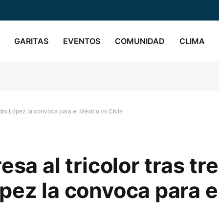
GARITAS
EVENTOS
COMUNIDAD
CLIMA
Pedro López la convoca para el México vs Chile
esa al tricolor tras tr
pez la convoca para e