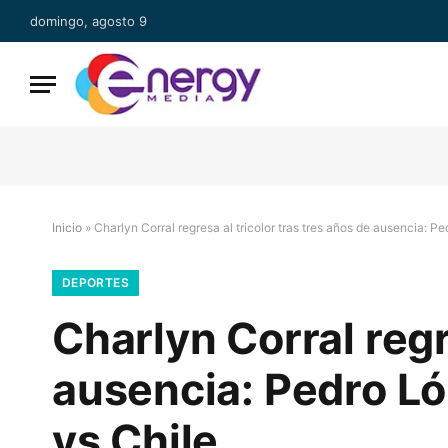
domingo, agosto 9
Inicio
»
Charlyn Corral regresa al tricolor tras tres años de ausencia: 
DEPORTES
Charlyn Corral regr
ausencia: Pedro Ló
vs Chile