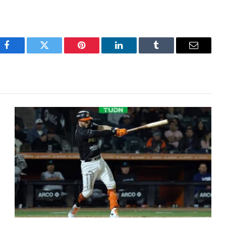
Facebook
Twitter
Pinterest
LinkedIn
Tumblr
Email