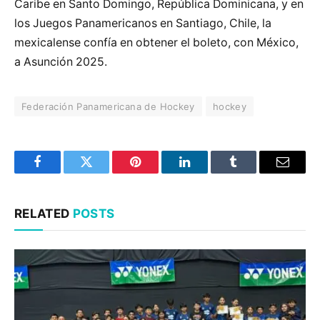
Caribe en Santo Domingo, República Dominicana, y en
los Juegos Panamericanos en Santiago, Chile, la
mexicalense confía en obtener el boleto, con México,
a Asunción 2025.
Federación Panamericana de Hockey
hockey
Facebook
Twitter
Pinterest
LinkedIn
Tumblr
Email
RELATED
POSTS