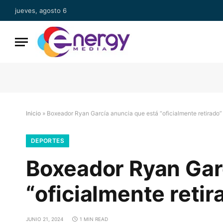
jueves, agosto 6
Inicio
»
Boxeador Ryan García anuncia que está “oficialmente retirado”
DEPORTES
Boxeador Ryan Gar
“oficialmente retir
JUNIO 21, 2024
1 MIN READ