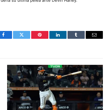
dería su última pelea ante Devin Haney.
Facebook
Twitter
Pinterest
LinkedIn
Tumblr
Email