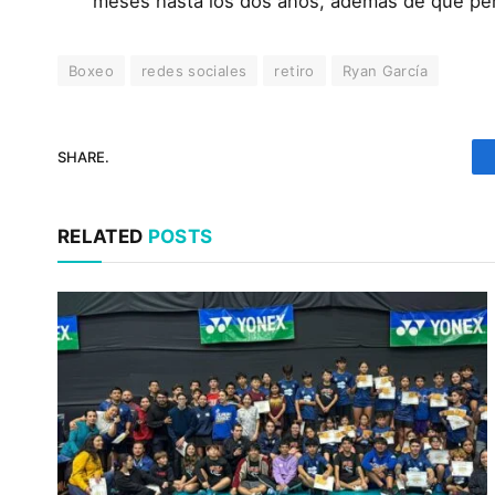
meses hasta los dos años, además de que per
Boxeo
redes sociales
retiro
Ryan García
SHARE.
RELATED
POSTS