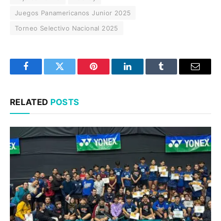
Juegos Panamericanos Junior 2025
Torneo Selectivo Nacional 2025
Facebook
Twitter
Pinterest
LinkedIn
Tumblr
Email
RELATED
POSTS