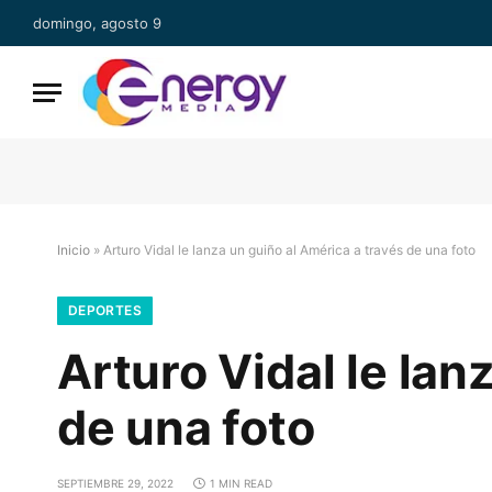
domingo, agosto 9
Inicio
»
Arturo Vidal le lanza un guiño al América a través de una foto
DEPORTES
Arturo Vidal le lan
de una foto
SEPTIEMBRE 29, 2022
1 MIN READ