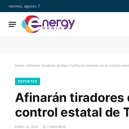
viernes, agosto 7
Inicio
»
Afinarán tiradores de Baja California puntería en el control esta
DEPORTES
Afinarán tiradores 
control estatal de 
ENERO 26, 2024
2 MINS READ