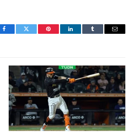
Facebook
Twitter
Pinterest
LinkedIn
Tumblr
Email