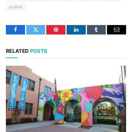
publico
Facebook
Twitter
Pinterest
LinkedIn
Tumblr
Email
RELATED
POSTS