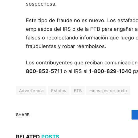
sospechosa.
Este tipo de fraude no es nuevo. Los estafa
empleados del IRS o de la FTB para engañar a
falsos o recolectando información que luego e
fraudulentas y robar reembolsos.
Los contribuyentes que reciban comunicacion
800-852-5711
o al IRS al
1-800-829-1040
pa
Advertencia
Estafas
FTB
mensajes de texto
SHARE.
RELATED
POSTS