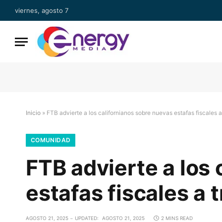
viernes, agosto 7
Inicio
»
FTB advierte a los californianos sobre nuevas estafas fiscales 
COMUNIDAD
FTB advierte a los
estafas fiscales a
AGOSTO 21, 2025
UPDATED:
AGOSTO 21, 2025
2 MINS READ