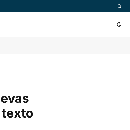
uevas
 texto