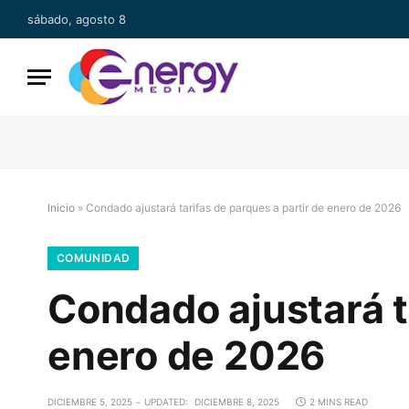
sábado, agosto 8
Inicio
»
Condado ajustará tarifas de parques a partir de enero de 2026
COMUNIDAD
Condado ajustará t
enero de 2026
DICIEMBRE 5, 2025
UPDATED:
DICIEMBRE 8, 2025
2 MINS READ