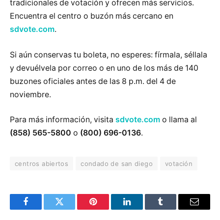
tradicionales de votación y ofrecen más servicios.
Encuentra el centro o buzón más cercano en
sdvote.com
.
Si aún conservas tu boleta, no esperes: fírmala, séllala
y devuélvela por correo o en uno de los más de 140
buzones oficiales antes de las 8 p.m. del 4 de
noviembre.
Para más información, visita
sdvote.com
o llama al
(858) 565-5800
o
(800) 696-0136
.
centros abiertos
condado de san diego
votación
Facebook
Twitter
Pinterest
LinkedIn
Tumblr
Email